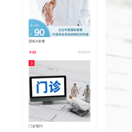
团检A套餐
热销4件
￥90
3
门诊预约