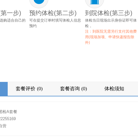
(第一步)
预约体检(第二步)
到院体检(第三步)
选购适合自己的
可在提交订单时填写体检人信息
体检当日现场出示身份证即可体
预约
检，
注：到医院无需另行支付其他费
用(现场加项、申请快递报告除
外)
套餐评价
(0)
套餐咨询
(0)
体检须知
团检A套餐
255169
自营