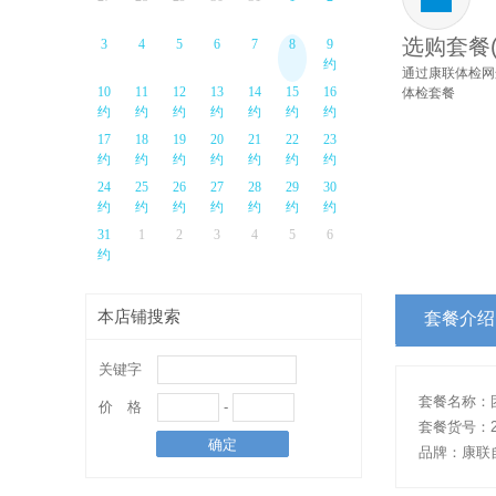
选购套餐
3
4
5
6
7
8
9
约
通过康联体检网
10
11
12
13
14
15
16
体检套餐
约
约
约
约
约
约
约
17
18
19
20
21
22
23
约
约
约
约
约
约
约
24
25
26
27
28
29
30
约
约
约
约
约
约
约
31
1
2
3
4
5
6
约
本店铺搜索
套餐介绍
关键字
套餐名称：
价 格
-
套餐货号：22
品牌：康联