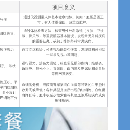
项目意义
通过仪器测量人体基本健康指标。例如：血压是否正
张压
常，有无体重偏低、超重或肥胖。
通过体格检查方法，检查男性外科系统（皮肤、甲状
、四肢关节、
腺、骨关节）等重要脏器基本情况，发现常见外科疾病
的重要征兆，或初步排除外科常见疾病。
、矫正视力
通过临床检诊，检查视功能是否正常，发现或初步排除
一些常见视力等问题。
进行视力、辨色力测验，筛查常见眼部疾病：结膜炎、
瞳孔、晶状
角膜炎、屈光不正、青光眼、白内障及糖尿病和高血压
等视网膜病变。
胞压积、平
血细胞分析，细菌病毒感染或白血病等导致的白细胞计
平均红细胞
数升高或降低；各种类型贫血所出现的红细胞、血红蛋
、血小板计
白降低等，血小板减少性紫癜等其他血液系统疾病或免
巴细胞百分
疫性疾病。