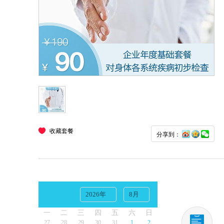
收藏套餐
分享到：
2026年
8月
一
二
三
四
五
六
日
27
28
29
30
31
1
2