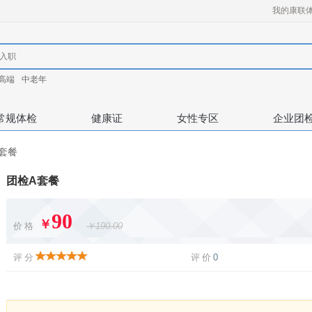
我的康联
高端
中老年
常规体检
健康证
女性专区
企业团
套餐
团检A套餐
90
￥
价格
￥190.00
评分
评价
0