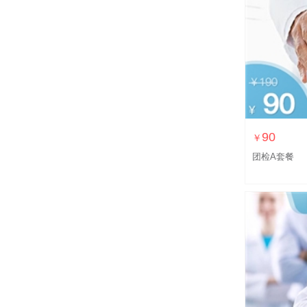
90
￥
团检A套餐